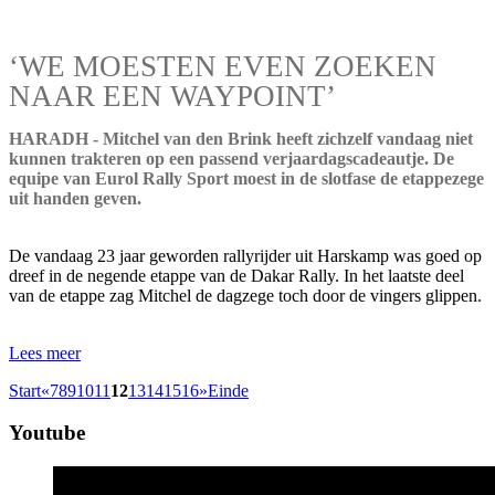
‘WE MOESTEN EVEN ZOEKEN
NAAR EEN WAYPOINT’
HARADH - Mitchel van den Brink heeft zichzelf vandaag niet
kunnen trakteren op een passend verjaardagscadeautje. De
equipe van Eurol Rally Sport moest in de slotfase de etappezege
uit handen geven.
De vandaag 23 jaar geworden rallyrijder uit Harskamp was goed op
dreef in de negende etappe van de Dakar Rally. In het laatste deel
van de etappe zag Mitchel de dagzege toch door de vingers glippen.
Lees meer
Start
«
7
8
9
10
11
12
13
14
15
16
»
Einde
Youtube