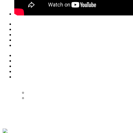
© Eurol Rallysport
Alle rechten
voorbehouden