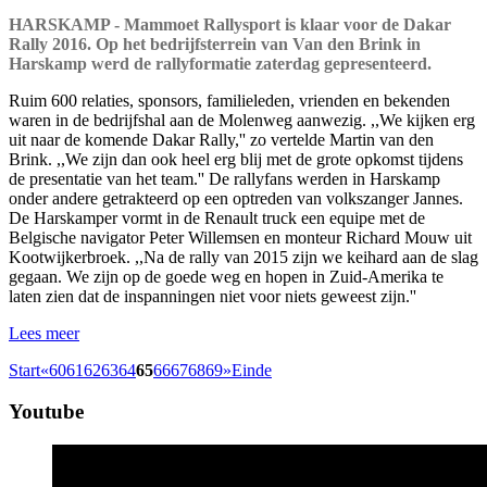
HARSKAMP - Mammoet Rallysport is klaar voor de Dakar
Rally 2016. Op het bedrijfsterrein van Van den Brink in
Harskamp werd de rallyformatie zaterdag gepresenteerd.
Ruim 600 relaties, sponsors, familieleden, vrienden en bekenden
waren in de bedrijfshal aan de Molenweg aanwezig. ,,We kijken erg
uit naar de komende Dakar Rally,'' zo vertelde Martin van den
Brink. ,,We zijn dan ook heel erg blij met de grote opkomst tijdens
de presentatie van het team.'' De rallyfans werden in Harskamp
onder andere getrakteerd op een optreden van volkszanger Jannes.
De Harskamper vormt in de Renault truck een equipe met de
Belgische navigator Peter Willemsen en monteur Richard Mouw uit
Kootwijkerbroek. ,,Na de rally van 2015 zijn we keihard aan de slag
gegaan. We zijn op de goede weg en hopen in Zuid-Amerika te
laten zien dat de inspanningen niet voor niets geweest zijn.''
Lees meer
Start
«
60
61
62
63
64
65
66
67
68
69
»
Einde
Youtube