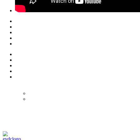
© Eurol Rallysport
Alle rechten
voorbehouden