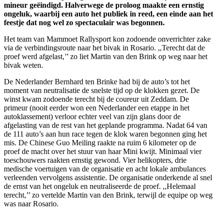
mineur geëindigd. Halverwege de proloog maakte een ernstig
ongeluk, waarbij een auto het publiek in reed, een einde aan het
feestje dat nog wel zo spectaculair was begonnen.
Het team van Mammoet Rallysport kon zodoende onverrichter zake
via de verbindingsroute naar het bivak in Rosario. ,,Terecht dat de
proef werd afgelast,’’ zo liet Martin van den Brink op weg naar het
bivak weten.
De Nederlander Bernhard ten Brinke had bij de auto’s tot het
moment van neutralisatie de snelste tijd op de klokken gezet. De
winst kwam zodoende terecht bij de coureur uit Zeddam. De
primeur (nooit eerder won een Nederlander een etappe in het
autoklassement) verloor echter veel van zijn glans door de
afgelasting van de rest van het geplande programma. Nadat 64 van
de 111 auto’s aan hun race tegen de klok waren begonnen ging het
mis. De Chinese Guo Meiling raakte na ruim 6 kilometer op de
proef de macht over het stuur van haar Mini kwijt. Minimaal vier
toeschouwers raakten ernstig gewond. Vier helikopters, drie
medische voertuigen van de organisatie en acht lokale ambulances
verleenden vervolgens assistentie. De organisatie onderkende al snel
de ernst van het ongeluk en neutraliseerde de proef. ,,Helemaal
terecht,’’ zo vertelde Martin van den Brink, terwijl de equipe op weg
was naar Rosario.