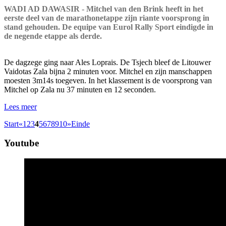
WADI AD DAWASIR - Mitchel van den Brink heeft in het
eerste deel van de marathonetappe zijn riante voorsprong in
stand gehouden. De equipe van Eurol Rally Sport eindigde in
de negende etappe als derde.
De dagzege ging naar Ales Loprais. De Tsjech bleef de Litouwer
Vaidotas Zala bijna 2 minuten voor. Mitchel en zijn manschappen
moesten 3m14s toegeven. In het klassement is de voorsprong van
Mitchel op Zala nu 37 minuten en 12 seconden.
Lees meer
Start
«
1
2
3
4
5
6
7
8
9
10
»
Einde
Youtube