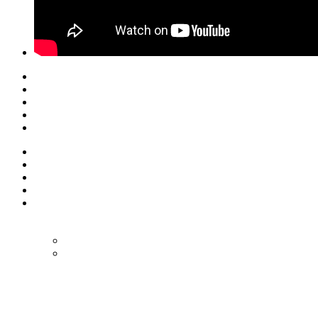
© Eurol Rallysport
Alle rechten
voorbehouden