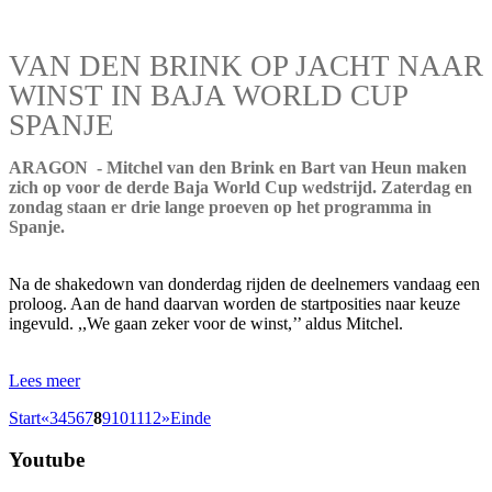
VAN DEN BRINK OP JACHT NAAR
WINST IN BAJA WORLD CUP
SPANJE
ARAGON - Mitchel van den Brink en Bart van Heun maken
zich op voor de derde Baja World Cup wedstrijd. Zaterdag en
zondag staan er drie lange proeven op het programma in
Spanje.
Na de shakedown van donderdag rijden de deelnemers vandaag een
proloog. Aan de hand daarvan worden de startposities naar keuze
ingevuld. ,,We gaan zeker voor de winst,’’ aldus Mitchel.
Lees meer
Start
«
3
4
5
6
7
8
9
10
11
12
»
Einde
Youtube