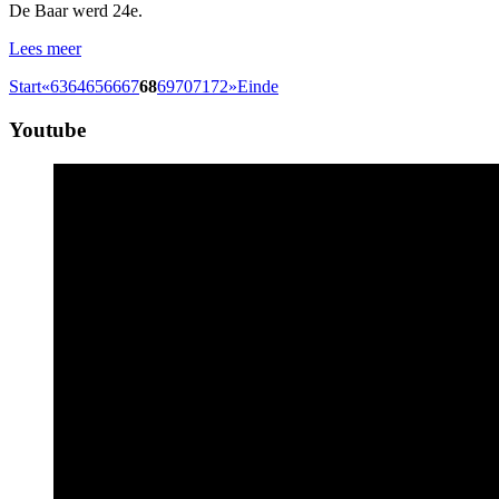
De Baar werd 24e.
Lees meer
Start
«
63
64
65
66
67
68
69
70
71
72
»
Einde
Youtube