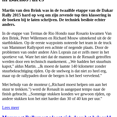
Martin van den Brink was in de twaalfde etappe van de Dakar
Rally 2015 hard op weg om zijn zevende top tien klassering in
de boeken bij te laten schrijven. De techniek besliste echter
anders.
In de etappe van Termas de Rio Hondo naar Rosario kwamen Van
den Brink, Peter Willemsen en Richard Mouw uitstekend uit de de
startblokken. Op de eerste waypoints noteerde het team in de truck
van Mammoet Rallysport een achtste of negende plaats. Door de
problemen van onder andere Ales Loprais zat er zelfs meer in het
sportieve vat. Ware het niet dat de mannen in de Renault getroffen
werden door een technisch mankement. ,,We hadden het stuurhuis
kapot,'' aldus Martin. ,,Ik moest de laatste 140 kilometer zonder
stuurbekrachtiging rijden. Op de snelweg is dat niet zo heel erg,
maar op de rallypaden door de bergen is het heel vervelend.''
Met behulp van de monteur (,,Richard moest helpen om aan het
stuur te trekken.'') werd de Renault in aangepast tempo naar de
finish gebracht. ,,Sommige stukken konden we gewoon rijden, op
andere stukken kon het niet harder dan 30 of 40 km per uur.''
Lees meer