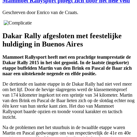
Mammoet Rallysport ploegt zich door het hele veld
Geschreven door Enrico van de Craats.
Dakar Rally afgesloten met feestelijke
huldiging in Buenos Aires
Mammoet Rallysport heeft met een prachtige teamprestatie de
Dakar Rally 2015 in het slot gegooid. In de laatste (ingekorte)
etappe buffelden Martin van den Brink en Pascal de Baar zich
naar een uitstekende negende en elfde positie.
De dertiende en laatste etappe in de Dakar Rally had niet veel meer
om het lijf. Door de hevige slagregens werd de klassementsproef
van 174 kilometer ingekort tot een sprintje van 34 kilometer. Martin
van den Brink en Pascal de Baar lieten zich op de slotdag echter nog
één keer van hun sterke kant zien. Het duo van Mammoet
Rallysport baarde opzien en toonde vooral karakter en tactisch
inzicht.
Na de problemen met het stuurhuis in de twaalfde etappe waren
Martin en Pascal gedwongen om van respectievelijk de 41e en 40e