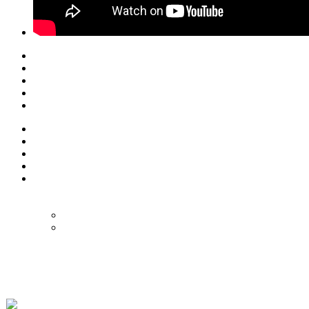
© Eurol Rallysport
Alle rechten
voorbehouden