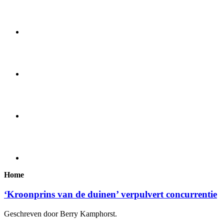
Home
‘Kroonprins van de duinen’ verpulvert concurrentie
Geschreven door Berry Kamphorst.