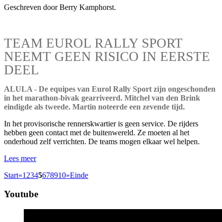
Geschreven door Berry Kamphorst.
TEAM EUROL RALLY SPORT
NEEMT GEEN RISICO IN EERSTE
DEEL
ALULA - De equipes van Eurol Rally Sport zijn ongeschonden
in het marathon-bivak gearriveerd. Mitchel van den Brink
eindigde als tweede. Martin noteerde een zevende tijd.
In het provisorische rennerskwartier is geen service. De rijders
hebben geen contact met de buitenwereld. Ze moeten al het
onderhoud zelf verrichten. De teams mogen elkaar wel helpen.
Lees meer
Start
«
1
2
3
4
5
6
7
8
9
10
»
Einde
Youtube