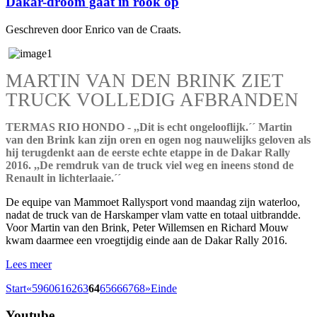
Dakar-droom gaat in rook op
Geschreven door Enrico van de Craats.
MARTIN VAN DEN BRINK ZIET
TRUCK VOLLEDIG AFBRANDEN
TERMAS RIO HONDO - ,,Dit is echt ongelooflijk.´´ Martin
van den Brink kan zijn oren en ogen nog nauwelijks geloven als
hij terugdenkt aan de eerste echte etappe in de Dakar Rally
2016. ,,De remdruk van de truck viel weg en ineens stond de
Renault in lichterlaaie.´´
De equipe van Mammoet Rallysport vond maandag zijn waterloo,
nadat de truck van de Harskamper vlam vatte en totaal uitbrandde.
Voor Martin van den Brink, Peter Willemsen en Richard Mouw
kwam daarmee een vroegtijdig einde aan de Dakar Rally 2016.
Lees meer
Start
«
59
60
61
62
63
64
65
66
67
68
»
Einde
Youtube