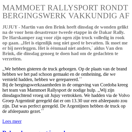
MAMMOET RALLYSPORT RONDT
BERGINGSWERK VAKKUNDIG AF
JUJUY - Martin van den Brink heeft dinsdag de wonden gelikt
na de voor hem desastreuze tweede etappe in de Dakar Rally.
De Harskamper zag voor zijn ogen zijn truck volledig in rook
op gaan. ,,Het is eigenlijk nog niet goed te bevatten. Ik moet me
er bij neerleggen. Het is éénmaal niet anders,´ aldus Van den
Brink, die dinsdag genoeg te doen had om de gedachten te
verzetten.
,,We hebben gisteren de truck geborgen. Op de plaats van de brand
hebben we het pad schoon gemaakt en de omheining, die we
vernield hadden, hebben we gerepareerd.´´
Bij de bergingswerkzaamheden in de omgeving van Cordoba kreeg
het team van Mammoet Rallysport de nodige hulp. ,,Wij zijn
dinsdagochtend vroeg uit Jujuy vertrokken. We hadden via de Volvo
Groep Argentinië geregeld dat er om 13.30 uur een afsleepauto zou
zijn. Dat was perfect geregeld. De Argentijnen hebben de truck op
de afsleepauto gezet.´´
Lees meer