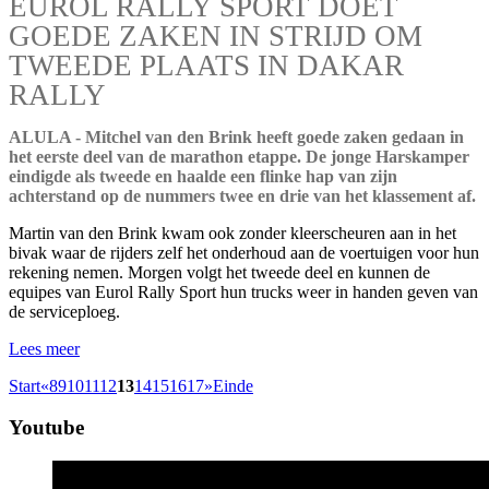
EUROL RALLY SPORT DOET
GOEDE ZAKEN IN STRIJD OM
TWEEDE PLAATS IN DAKAR
RALLY
ALULA - Mitchel van den Brink heeft goede zaken gedaan in
het eerste deel van de marathon etappe. De jonge Harskamper
eindigde als tweede en haalde een flinke hap van zijn
achterstand op de nummers twee en drie van het klassement af.
Martin van den Brink kwam ook zonder kleerscheuren aan in het
bivak waar de rijders zelf het onderhoud aan de voertuigen voor hun
rekening nemen. Morgen volgt het tweede deel en kunnen de
equipes van Eurol Rally Sport hun trucks weer in handen geven van
de serviceploeg.
Lees meer
Start
«
8
9
10
11
12
13
14
15
16
17
»
Einde
Youtube