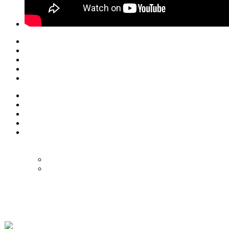
© Eurol Rallysport
Alle rechten
voorbehouden