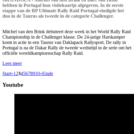
hebben in Portugal hun visitekaartje afgegeven. In de eerste
etappe van de BP Ultimate Rally Raid Portugal eindigde het
duo in de Taurus als tweede in de categorie Challenger.
Mitchel van den Brink debuteert deze week in het World Rally Raid
Championship in de Challenger klasse. De 24-jarige Harskamper
komt in actie in een Taurus van Daklapack Rallysport, De rally in
Portugal is na de Dakar Rally de tweede wedstrijd in de serie om het
officiële wereldkampioenschap Rally Raid.
Lees meer
Start
«
1
2
3
4
5
6
7
8
9
10
»
Einde
Youtube