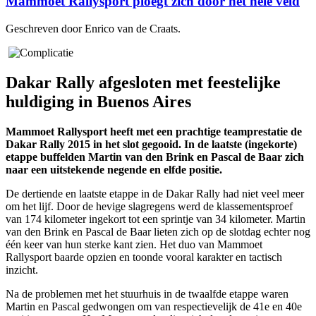
Mammoet Rallysport ploegt zich door het hele veld
Geschreven door Enrico van de Craats.
Dakar Rally afgesloten met feestelijke
huldiging in Buenos Aires
Mammoet Rallysport heeft met een prachtige teamprestatie de
Dakar Rally 2015 in het slot gegooid. In de laatste (ingekorte)
etappe buffelden Martin van den Brink en Pascal de Baar zich
naar een uitstekende negende en elfde positie.
De dertiende en laatste etappe in de Dakar Rally had niet veel meer
om het lijf. Door de hevige slagregens werd de klassementsproef
van 174 kilometer ingekort tot een sprintje van 34 kilometer. Martin
van den Brink en Pascal de Baar lieten zich op de slotdag echter nog
één keer van hun sterke kant zien. Het duo van Mammoet
Rallysport baarde opzien en toonde vooral karakter en tactisch
inzicht.
Na de problemen met het stuurhuis in de twaalfde etappe waren
Martin en Pascal gedwongen om van respectievelijk de 41e en 40e