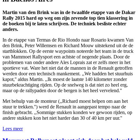
Martin van den Brink was in de twaalfde etappe van de Dakar
Rally 2015 hard op weg om zijn zevende top tien klassering in
de boeken bij te laten schrijven. De techniek besliste echter
anders.
In de etappe van Termas de Rio Hondo naar Rosario kwamen Van
den Brink, Peter Willemsen en Richard Mouw uitstekend uit de de
startblokken. Op de eerste waypoints noteerde het team in de truck
van Mammoet Rallysport een achtste of negende plaats. Door de
problemen van onder andere Ales Loprais zat er zelfs meer in het
sportieve vat. Ware het niet dat de mannen in de Renault getroffen
werden door een technisch mankement. ,,We hadden het stuurhuis
kapot,'' aldus Martin. ,,Ik moest de laatste 140 kilometer zonder
stuurbekrachtiging rijden. Op de snelweg is dat niet zo heel erg,
maar op de rallypaden door de bergen is het heel vervelend.''
Met behulp van de monteur (,,Richard moest helpen om aan het
stuur te trekken.'') werd de Renault in aangepast tempo naar de
finish gebracht. ,,Sommige stukken konden we gewoon rijden, op
andere stukken kon het niet harder dan 30 of 40 km per uur.''
Lees meer