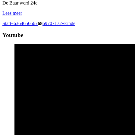
De Baar werd 24e.
Lees meer
Start
«
63
64
65
66
67
68
69
70
71
72
»
Einde
Youtube