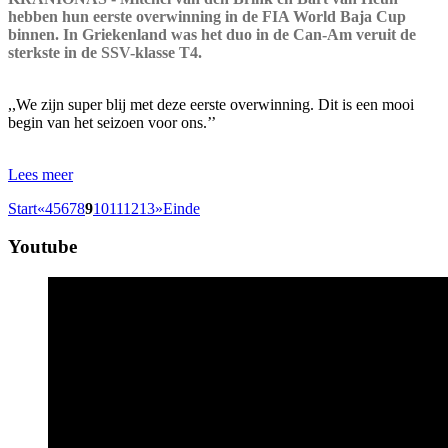
hebben hun eerste overwinning in de FIA World Baja Cup
binnen. In Griekenland was het duo in de Can-Am veruit de
sterkste in de SSV-klasse T4.
,,We zijn super blij met deze eerste overwinning. Dit is een mooi
begin van het seizoen voor ons.’’
Lees meer
Start
«
4
5
6
7
8
9
10
11
12
13
»
Einde
Youtube