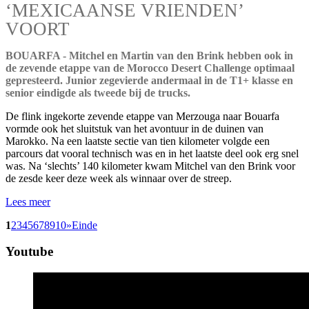
‘MEXICAANSE VRIENDEN’
VOORT
BOUARFA - Mitchel en Martin van den Brink hebben ook in
de zevende etappe van de Morocco Desert Challenge optimaal
gepresteerd. Junior zegevierde andermaal in de T1+ klasse en
senior eindigde als tweede bij de trucks.
De flink ingekorte zevende etappe van Merzouga naar Bouarfa
vormde ook het sluitstuk van het avontuur in de duinen van
Marokko. Na een laatste sectie van tien kilometer volgde een
parcours dat vooral technisch was en in het laatste deel ook erg snel
was. Na ‘slechts’ 140 kilometer kwam Mitchel van den Brink voor
de zesde keer deze week als winnaar over de streep.
Lees meer
1
2
3
4
5
6
7
8
9
10
»
Einde
Youtube