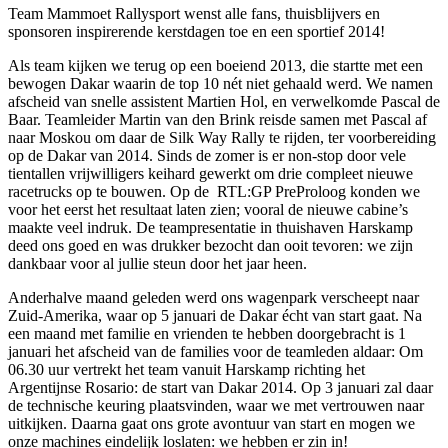
Team Mammoet Rallysport wenst alle fans, thuisblijvers en
sponsoren inspirerende kerstdagen toe en een sportief 2014!
Als team kijken we terug op een boeiend 2013, die startte met een
bewogen Dakar waarin de top 10 nét niet gehaald werd. We namen
afscheid van snelle assistent Martien Hol, en verwelkomde Pascal de
Baar. Teamleider Martin van den Brink reisde samen met Pascal af
naar Moskou om daar de Silk Way Rally te rijden, ter voorbereiding
op de Dakar van 2014. Sinds de zomer is er non-stop door vele
tientallen vrijwilligers keihard gewerkt om drie compleet nieuwe
racetrucks op te bouwen. Op de RTL:GP PreProloog konden we
voor het eerst het resultaat laten zien; vooral de nieuwe cabine’s
maakte veel indruk. De teampresentatie in thuishaven Harskamp
deed ons goed en was drukker bezocht dan ooit tevoren: we zijn
dankbaar voor al jullie steun door het jaar heen.
Anderhalve maand geleden werd ons wagenpark verscheept naar
Zuid-Amerika, waar op 5 januari de Dakar écht van start gaat. Na
een maand met familie en vrienden te hebben doorgebracht is 1
januari het afscheid van de families voor de teamleden aldaar: Om
06.30 uur vertrekt het team vanuit Harskamp richting het
Argentijnse Rosario: de start van Dakar 2014. Op 3 januari zal daar
de technische keuring plaatsvinden, waar we met vertrouwen naar
uitkijken. Daarna gaat ons grote avontuur van start en mogen we
onze machines eindelijk loslaten: we hebben er zin in!