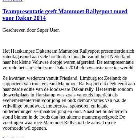
Teampresentatie geeft Mammoet Rallysport moed
voor Dakar 2014
Geschreven door Super User.
Het Harskampse Dakarteam Mammoet Rallysport presenteerde zich
zaterdagavond aan vele honderden fans die vanuit heel Nederland
naar het kleine Veluwse dorpje waren afgereisd. De teampresentatie
vormde het startschot voor Dakar 2014: de zwaarste race ter wereld.
Ze kwamen wederom vanuit Friesland, Limburg tot Zeeland: de
supporters van truckersteam Mammoet Rallysport dat deelneemt aan
haar zesde editie van de loodzware Dakar-rally. Het terrein rondom
de werkplaats in Harskamp was zoals vanouds ingericht als
evenemententerrein voor jong en oud: demonstraties van o.a. de
vrijwillige brandweer, motorcross, sponsoren en lokale
ondernemingen vermaakten jong en oud. Naast het buitenterrein
stond binnen in de loods dan het ultieme mannenspeelgoed: De
voertuigen waarmee Mammoet Rallysport de aanval op de
voorhoede wil openen.