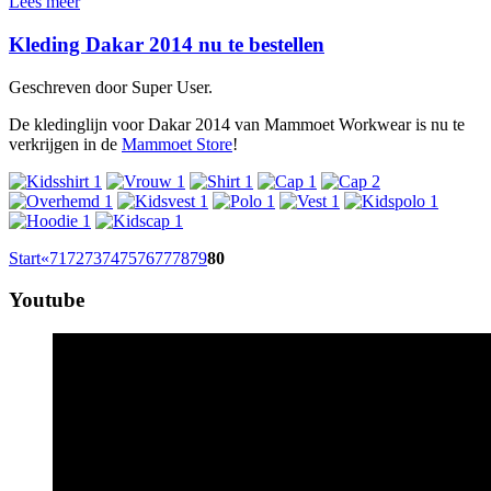
Lees meer
Kleding Dakar 2014 nu te bestellen
Geschreven door Super User.
De kledinglijn voor Dakar 2014 van Mammoet Workwear is nu te
verkrijgen in de
Mammoet Store
!
Start
«
71
72
73
74
75
76
77
78
79
80
Youtube