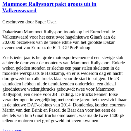
Mammoet Rallysport pakt groots uit in
Valkenswaard
Geschreven door Super User.
Dakarteam Mammoet Rallysport toonde op het Eurocircuit te
Valkenswaard voor het eerst twee hagelnieuwe Ginafs aan de
20.000 bezoekers van de tiende editie van het grootste Dakar-
evenement van Europa: de RTL:GP PreProloog.
Zoals ieder jaar is het grote motorsportevenement een stevige stok
achter de deur voor de monteurs van Mammoet Rallysport. Enkele
weken geleden stonden er slechts een paar stalen skeletten in de
moderne werkplaats te Harskamp, en er is wederom dag en nacht
doorgewerkt om alle trucks klaar voor de start te krijgen. De 23
teamleden hebben uit de tienduizenden onderdelen een drietal
gloednieuwe wedstrijdtrucks gebouwd: twee voor Mammoet
Rallysport, een derde voor JB Trading. De trucks kennen forse
veranderingen in vergelijking met eerdere jaren: het meest zichtbaar
in de nieuwe DAF-cabines van 2014. Donderdag konden coureurs
Martin van den Brink en Pascal de Baar dan voor het eerst de
sleutels van hun Ginaf-trucks omdraaien, waarna de twee 1400-pk
tellende motoren met grof geweld tot leven kwamen.
Lees meer