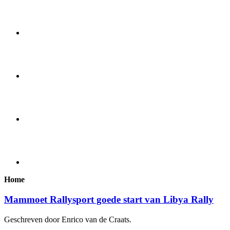
Home
Mammoet Rallysport goede start van Libya Rally
Geschreven door Enrico van de Craats.