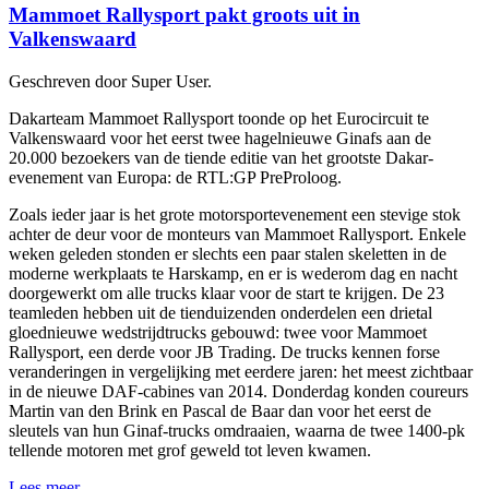
Mammoet Rallysport pakt groots uit in
Valkenswaard
Geschreven door Super User.
Dakarteam Mammoet Rallysport toonde op het Eurocircuit te
Valkenswaard voor het eerst twee hagelnieuwe Ginafs aan de
20.000 bezoekers van de tiende editie van het grootste Dakar-
evenement van Europa: de RTL:GP PreProloog.
Zoals ieder jaar is het grote motorsportevenement een stevige stok
achter de deur voor de monteurs van Mammoet Rallysport. Enkele
weken geleden stonden er slechts een paar stalen skeletten in de
moderne werkplaats te Harskamp, en er is wederom dag en nacht
doorgewerkt om alle trucks klaar voor de start te krijgen. De 23
teamleden hebben uit de tienduizenden onderdelen een drietal
gloednieuwe wedstrijdtrucks gebouwd: twee voor Mammoet
Rallysport, een derde voor JB Trading. De trucks kennen forse
veranderingen in vergelijking met eerdere jaren: het meest zichtbaar
in de nieuwe DAF-cabines van 2014. Donderdag konden coureurs
Martin van den Brink en Pascal de Baar dan voor het eerst de
sleutels van hun Ginaf-trucks omdraaien, waarna de twee 1400-pk
tellende motoren met grof geweld tot leven kwamen.
Lees meer