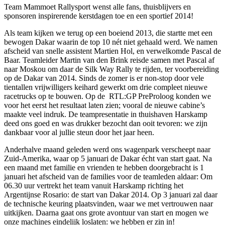
Team Mammoet Rallysport wenst alle fans, thuisblijvers en
sponsoren inspirerende kerstdagen toe en een sportief 2014!
Als team kijken we terug op een boeiend 2013, die startte met een
bewogen Dakar waarin de top 10 nét niet gehaald werd. We namen
afscheid van snelle assistent Martien Hol, en verwelkomde Pascal de
Baar. Teamleider Martin van den Brink reisde samen met Pascal af
naar Moskou om daar de Silk Way Rally te rijden, ter voorbereiding
op de Dakar van 2014. Sinds de zomer is er non-stop door vele
tientallen vrijwilligers keihard gewerkt om drie compleet nieuwe
racetrucks op te bouwen. Op de RTL:GP PreProloog konden we
voor het eerst het resultaat laten zien; vooral de nieuwe cabine’s
maakte veel indruk. De teampresentatie in thuishaven Harskamp
deed ons goed en was drukker bezocht dan ooit tevoren: we zijn
dankbaar voor al jullie steun door het jaar heen.
Anderhalve maand geleden werd ons wagenpark verscheept naar
Zuid-Amerika, waar op 5 januari de Dakar écht van start gaat. Na
een maand met familie en vrienden te hebben doorgebracht is 1
januari het afscheid van de families voor de teamleden aldaar: Om
06.30 uur vertrekt het team vanuit Harskamp richting het
Argentijnse Rosario: de start van Dakar 2014. Op 3 januari zal daar
de technische keuring plaatsvinden, waar we met vertrouwen naar
uitkijken. Daarna gaat ons grote avontuur van start en mogen we
onze machines eindelijk loslaten: we hebben er zin in!