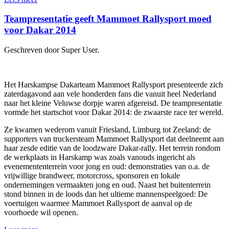
Teampresentatie geeft Mammoet Rallysport moed
voor Dakar 2014
Geschreven door Super User.
Het Harskampse Dakarteam Mammoet Rallysport presenteerde zich
zaterdagavond aan vele honderden fans die vanuit heel Nederland
naar het kleine Veluwse dorpje waren afgereisd. De teampresentatie
vormde het startschot voor Dakar 2014: de zwaarste race ter wereld.
Ze kwamen wederom vanuit Friesland, Limburg tot Zeeland: de
supporters van truckersteam Mammoet Rallysport dat deelneemt aan
haar zesde editie van de loodzware Dakar-rally. Het terrein rondom
de werkplaats in Harskamp was zoals vanouds ingericht als
evenemententerrein voor jong en oud: demonstraties van o.a. de
vrijwillige brandweer, motorcross, sponsoren en lokale
ondernemingen vermaakten jong en oud. Naast het buitenterrein
stond binnen in de loods dan het ultieme mannenspeelgoed: De
voertuigen waarmee Mammoet Rallysport de aanval op de
voorhoede wil openen.