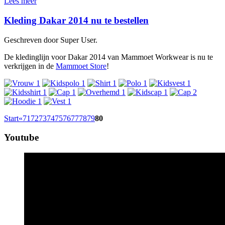
Lees meer
Kleding Dakar 2014 nu te bestellen
Geschreven door Super User.
De kledinglijn voor Dakar 2014 van Mammoet Workwear is nu te
verkrijgen in de
Mammoet Store
!
Start
«
71
72
73
74
75
76
77
78
79
80
Youtube