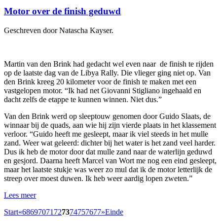
Motor over de finish geduwd
Geschreven door Natascha Kayser.
Martin van den Brink had gedacht wel even naar de finish te rijden
op de laatste dag van de Libya Rally. Die vlieger ging niet op. Van
den Brink kreeg 20 kilometer voor de finish te maken met een
vastgelopen motor. “Ik had net Giovanni Stigliano ingehaald en
dacht zelfs de etappe te kunnen winnen. Niet dus.”
Van den Brink werd op sleeptouw genomen door Guido Slaats, de
winnaar bij de quads, aan wie hij zijn vierde plaats in het klassement
verloor. “Guido heeft me gesleept, maar ik viel steeds in het mulle
zand. Weer wat geleerd: dichter bij het water is het zand veel harder.
Dus ik heb de motor door dat mulle zand naar de waterlijn geduwd
en gesjord. Daarna heeft Marcel van Wort me nog een eind gesleept,
maar het laatste stukje was weer zo mul dat ik de motor letterlijk de
streep over moest duwen. Ik heb weer aardig lopen zweten.”
Lees meer
Start
«
68
69
70
71
72
73
74
75
76
77
»
Einde