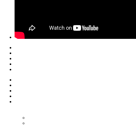
© Eurol Rallysport