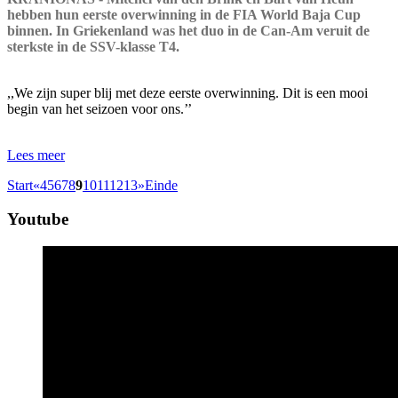
hebben hun eerste overwinning in de FIA World Baja Cup
binnen. In Griekenland was het duo in de Can-Am veruit de
sterkste in de SSV-klasse T4.
,,We zijn super blij met deze eerste overwinning. Dit is een mooi
begin van het seizoen voor ons.’’
Lees meer
Start
«
4
5
6
7
8
9
10
11
12
13
»
Einde
Youtube