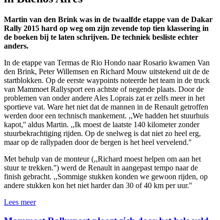
Martin van den Brink was in de twaalfde etappe van de Dakar
Rally 2015 hard op weg om zijn zevende top tien klassering in
de boeken bij te laten schrijven. De techniek besliste echter
anders.
In de etappe van Termas de Rio Hondo naar Rosario kwamen Van
den Brink, Peter Willemsen en Richard Mouw uitstekend uit de de
startblokken. Op de eerste waypoints noteerde het team in de truck
van Mammoet Rallysport een achtste of negende plaats. Door de
problemen van onder andere Ales Loprais zat er zelfs meer in het
sportieve vat. Ware het niet dat de mannen in de Renault getroffen
werden door een technisch mankement. ,,We hadden het stuurhuis
kapot,'' aldus Martin. ,,Ik moest de laatste 140 kilometer zonder
stuurbekrachtiging rijden. Op de snelweg is dat niet zo heel erg,
maar op de rallypaden door de bergen is het heel vervelend.''
Met behulp van de monteur (,,Richard moest helpen om aan het
stuur te trekken.'') werd de Renault in aangepast tempo naar de
finish gebracht. ,,Sommige stukken konden we gewoon rijden, op
andere stukken kon het niet harder dan 30 of 40 km per uur.''
Lees meer