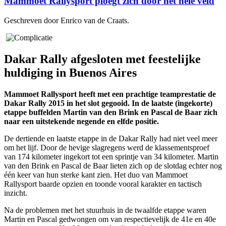
Mammoet Rallysport ploegt zich door het hele veld
Geschreven door Enrico van de Craats.
Dakar Rally afgesloten met feestelijke
huldiging in Buenos Aires
Mammoet Rallysport heeft met een prachtige teamprestatie de
Dakar Rally 2015 in het slot gegooid. In de laatste (ingekorte)
etappe buffelden Martin van den Brink en Pascal de Baar zich
naar een uitstekende negende en elfde positie.
De dertiende en laatste etappe in de Dakar Rally had niet veel meer
om het lijf. Door de hevige slagregens werd de klassementsproef
van 174 kilometer ingekort tot een sprintje van 34 kilometer. Martin
van den Brink en Pascal de Baar lieten zich op de slotdag echter nog
één keer van hun sterke kant zien. Het duo van Mammoet
Rallysport baarde opzien en toonde vooral karakter en tactisch
inzicht.
Na de problemen met het stuurhuis in de twaalfde etappe waren
Martin en Pascal gedwongen om van respectievelijk de 41e en 40e