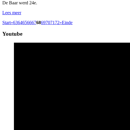
De Baar werd 24e.
Lees meer
Start
«
63
64
65
66
67
68
69
70
71
72
»
Einde
Youtube