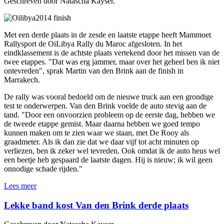
Geschreven door Natascha Kayser.
Met een derde plaats in de zesde en laatste etappe heeft Mammoet
Rallysport de OiLibya Rally du Maroc afgesloten. In het
eindklassement is de achtste plaats vertekend door het missen van de
twee etappes. "Dat was erg jammer, maar over het geheel ben ik niet
ontevreden", sprak Martin van den Brink aan de finish in
Marrakech.
De rally was vooral bedoeld om de nieuwe truck aan een grondige
test te onderwerpen. Van den Brink voelde de auto stevig aan de
tand. "Door een onvoorzien probleem op de eerste dag, hebben we
de tweede etappe gemist. Maar daarna hebben we goed tempo
kunnen maken om te zien waar we staan, met De Rooy als
graadmeter. Als ik dan zie dat we daar vijf tot acht minuten op
verliezen, ben ik zeker wel tevreden. Ook omdat ik de auto heus wel
een beetje heb gespaard de laatste dagen. Hij is nieuw; ik wil geen
onnodige schade rijden."
Lees meer
Lekke band kost Van den Brink derde plaats