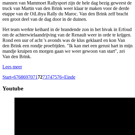
mannen van Mammoet Rallysport zijn de hele dag bezig geweest de
truck van Martin van den Brink weer klaar te maken voor de derde
etappe van de OiLibya Rally du Maroc. Van den Brink zelf bracht
een groot deel van de dag door in de duinen.
Het team werkte keihard in de brandende zon in het bivak in Erfoud
om de achterwielaandrijving van de Renault weer in orde te krijgen.
Rond een uur of acht 's avonds was de klus geklaard en kon Van
den Brink een rondje proefrijden. "Ik kan met een gerust hart in mijn
mandje kruipen en morgen gaan we weer gewoon van start", zei
Van den Brink.
Lees meer
Start
«
67
68
69
70
71
72
73
74
75
76
»
Einde
Youtube