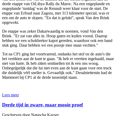
derde etappe van OiLibya Rally du Maroc. Na een ongeplande en
ongeplande 'rustdag' was de Renault weer klaar voor de start. De
etappe van Erfoud naar Zagora, met 313 kilometer special, was er
een om de auto te slopen. "En dat is gelukt", sprak Van den Brink
opgewekt.
De etappe was zeker Dakarwaardig te noemen, vond Van den
Brink. "Er zat van alles in. Hoop gaten en kuilen vooral. Daarop
hebben we een schokbreker kapot gereden, waardoor ook een band
stuk ging. Daar hebben we een poosje mee staan vechten."
Tot na CP1 ging het voortvarend, ondanks het stof en de auto's die
het vertikten aan de kant te gaan. "Ik heb er veertien ingehaald, maar
niet van harte. Ik heb zitten sentinellen tot ik een ons woog.
Onbegrijpelijk dat die lui niet even aan de kant gaan voor een truck
die duidelijk véél sneller is. Gevaarlijk ook." Desalniettemin had de
Mammoet bij CP1 al de derde tussentijd staan.
Lees meer
Derde tijd in zware, maar mooie proef
Geschreven door Natascha Kayser.