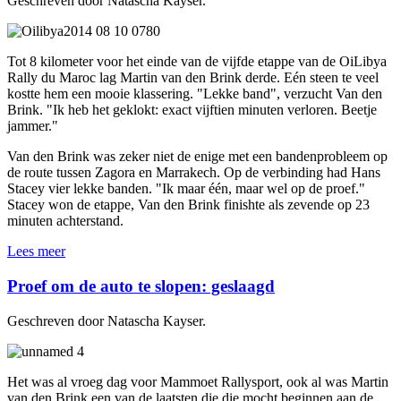
Geschreven door Natascha Kayser.
Tot 8 kilometer voor het einde van de vijfde etappe van de OiLibya
Rally du Maroc lag Martin van den Brink derde. Eén steen te veel
kostte hem een mooie klassering. "Lekke band", verzucht Van den
Brink. "Ik heb het geklokt: exact vijftien minuten verloren. Beetje
jammer."
Van den Brink was zeker niet de enige met een bandenprobleem op
de route tussen Zagora en Marrakech. Op de verbinding had Hans
Stacey vier lekke banden. "Ik maar één, maar wel op de proef."
Stacey won de etappe, Van den Brink finishte als zevende op 23
minuten achterstand.
Lees meer
Proef om de auto te slopen: geslaagd
Geschreven door Natascha Kayser.
Het was al vroeg dag voor Mammoet Rallysport, ook al was Martin
van den Brink een van de laatsten die die mocht beginnen aan de