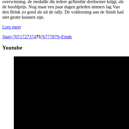
overwinning, de medaille die iedere gefinishte deelnemer krijgt, als
de hoofdprijs. Nog maar een paar dagen geleden immers lag Van
den Brink zo goed als uit de rally. De voldoening aan de finish had
niet groter kunnen zijn.
Lees meer
Start
«
70
71
72
73
74
75
76
77
78
79
»
Einde
Youtube