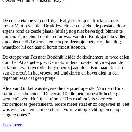
Geschreven door Natascha Kayser.
De eerste etappe van de Libya Rally zit er op en trucker-op-de-
motor Martin van den Brink leverde een uitstekende prestatie door
ergens rond de zesde plaats (uitslag nog niet bevestigd) binnen te
komen. Zijn debuut op de motor was Van den Brink goed bevallen,
ondanks de dikke armen en een probleempje met de ontluchting
waardoor hij een aantal keren moest stoppen.
De etappe van Fes naar Boudnib leidde de deelnemers in twee delen
door het Atlas-gebergte. De motorrijders moesten al vroeg aan de
bak: om kwart over vier begonnen zij aan de liaison naar de start
van de proef. In het vroege ochtendgloren en bovendien in een
regenbui was dat geen pretje.
Alex van Ginkel was degene die de proef opende, Van den Brink
startte als achttiende. “De eerste 10 kilometer moest ik heel erg
wennen”, vertelde hij na afloop. “Het roadbook is voor een
motorrijder te gedetailleerd. Iedere meter staat er zo ongeveer in. Het
was even zoeken naar een tussenvorm van op zicht rijden en op
langere notes.”
Lees meer