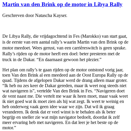
Martin van den Brink op de motor in Libya Rally
Geschreven door Natascha Kayser.
De Libya Rally, die vrijdagochtend in Fes (Marokko) van start gaat,
is de eerste van een aantal rally’s waarin Martin van den Brink op de
motor meedoet. Wees gerust, van een carrièreswitch is geen sprake.
Rally’s rijden op de motor heeft een doel: beter presteren met de
truck in de Dakar. “En daarnaast gewoon het plezier.”
Het plan om rally’s te gaan rijden op de motor ontstond vorig jaar,
toen Van den Brink al een meedeed aan de Oost Europa Rally op de
quad. Tijdens de afgelopen Dakar werd de drang alleen maar groter.
“Ik heb nu zes keer de Dakar gereden, maar ik weet nog steeds niet
wat navigeren is”, vertelde Van den Brink in Fes. “Navigeren doet
de vent naast me. Die vertelt me waar ik heen moet, maar vaak weet
ik niet goed wat ik moet zien als hij wat zegt. Ik weet te weinig en
heb onderweg vaak geen idee waar we zijn. Dat wil ik graag
veranderen. Ik denk dat er veel winst is te behalen als ik beter
begrijp en sneller zie wat mijn navigator bedoelt, doordat ik zelf
meer ervaring heb met navigeren. En dat leer je het beste op de
motor.”