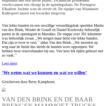
begonnen met een derde plaats. Technische problemen
voorkwamen een ritzege in de openingsdans. De Portugese
Elisabete Jacinto won de eerste rit. De equipe van Mammoet
Rallysport moest een kwartier toegeven.
Vier lekke banden en een onwillige versnellingsbak speelden Martin
van den Brink, Wouter de Graaff en Daniel Kozlovsky behoorlijk
parten in de openingsrit in Marokko. De etappe over 391 kilometer
was behoorlijk zwaar. ,,We kregen maar liefst vier lekke banden.
Dat zijn er twee te veel,´´ aldus Van den Brink. ,,We moesten op
weg naar de finish dus steeds de banden weer oppompen. We
hebben twee reservebanden bij ons. Vier keer lek rijden gebeurt niet
zo vaak.´´
Lees meer
‘We weten wat we kunnen en wat we willen’
Geschreven door Berry Kamphorst.
VAN DEN BRINK EN DE BAAR
BRENGEN MAMMOET-TRUCKS