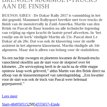
AAN DE FINISH
BUENOS AIRES - De Dakar Rally 2017 is vanmiddag in het
slot gegooid. Mammoet Rallysport bereikte met twee trucks de
finish van de monsterrally in Zuid-Amerika. Martin van den
Brink en Pascal de Baar konden na alle technische tegenslag
van vrijdag op eigen kracht de laatste proef afwerken. In ‘het
rondje om de kerk’ eindigde Martin als 15e. Pascal sloot Le
Dakar af als 20e. Dat was ook de klassering voor de snelle
assistent in het algemeen klassement. Martin eindigde als 34e
algemeen. Maar dat is alleen van belang voor de statistieken.
Na een nachtje zwoegen en ploeteren kwamen de Renault-trucks
vanochtend okselfris aan de start voor de slotproef over 64
kilometer. ,,De serviceploeg heeft in de nacht na de elfde etappe
opnieuw knap werk geleverd,’’ aldus Martin van den Brink direct na
afloop van de klassementsproef van zaterdagmiddag. ,,Een kwartier
voor de start was ook de truck van Pascal weer helemaal
geprepareerd.’’
Lees meer
Start
«
48
49
50
51
52
53
54
55
56
57
»
Einde