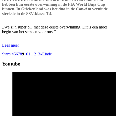
hebben hun eerste overwinning in de FIA World Baja Cup
binnen. In Griekenland was het duo in de Can-Am veruit de
sterkste in de SSV-klasse T4.
,,We zijn super blij met deze eerste overwinning. Dit is een mooi
begin van het seizoen voor ons.’’
Lees meer
Start
«
4
5
6
7
8
9
10
11
12
13
»
Einde
Youtube