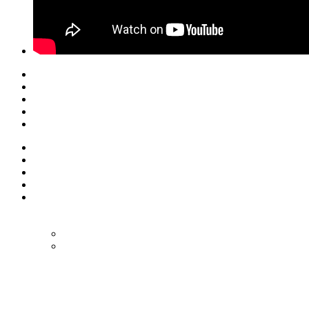
© Eurol Rallysport
Alle rechten
voorbehouden