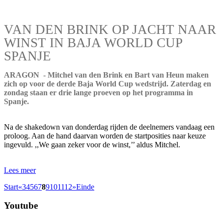
VAN DEN BRINK OP JACHT NAAR
WINST IN BAJA WORLD CUP
SPANJE
ARAGON - Mitchel van den Brink en Bart van Heun maken
zich op voor de derde Baja World Cup wedstrijd. Zaterdag en
zondag staan er drie lange proeven op het programma in
Spanje.
Na de shakedown van donderdag rijden de deelnemers vandaag een
proloog. Aan de hand daarvan worden de startposities naar keuze
ingevuld. ,,We gaan zeker voor de winst,’’ aldus Mitchel.
Lees meer
Start
«
3
4
5
6
7
8
9
10
11
12
»
Einde
Youtube