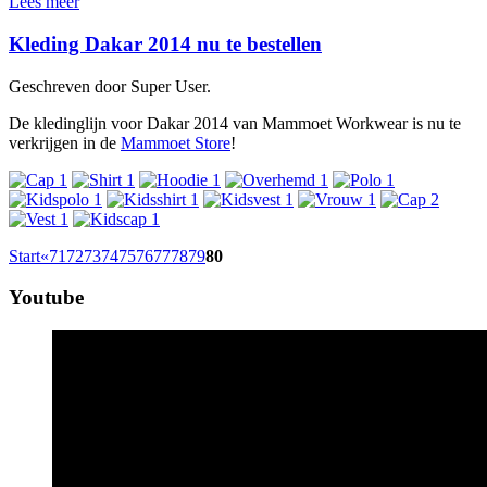
Lees meer
Kleding Dakar 2014 nu te bestellen
Geschreven door Super User.
De kledinglijn voor Dakar 2014 van Mammoet Workwear is nu te
verkrijgen in de
Mammoet Store
!
Start
«
71
72
73
74
75
76
77
78
79
80
Youtube