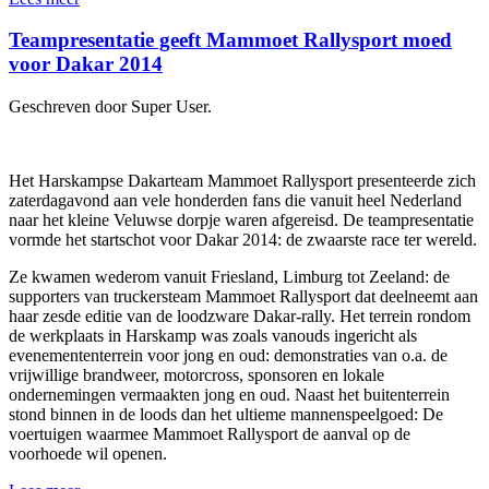
Teampresentatie geeft Mammoet Rallysport moed
voor Dakar 2014
Geschreven door Super User.
Het Harskampse Dakarteam Mammoet Rallysport presenteerde zich
zaterdagavond aan vele honderden fans die vanuit heel Nederland
naar het kleine Veluwse dorpje waren afgereisd. De teampresentatie
vormde het startschot voor Dakar 2014: de zwaarste race ter wereld.
Ze kwamen wederom vanuit Friesland, Limburg tot Zeeland: de
supporters van truckersteam Mammoet Rallysport dat deelneemt aan
haar zesde editie van de loodzware Dakar-rally. Het terrein rondom
de werkplaats in Harskamp was zoals vanouds ingericht als
evenemententerrein voor jong en oud: demonstraties van o.a. de
vrijwillige brandweer, motorcross, sponsoren en lokale
ondernemingen vermaakten jong en oud. Naast het buitenterrein
stond binnen in de loods dan het ultieme mannenspeelgoed: De
voertuigen waarmee Mammoet Rallysport de aanval op de
voorhoede wil openen.