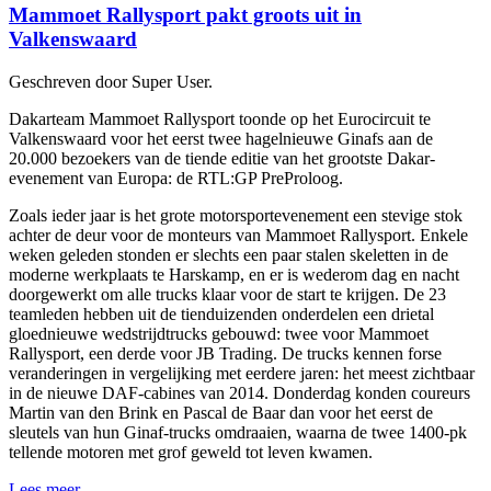
Mammoet Rallysport pakt groots uit in
Valkenswaard
Geschreven door Super User.
Dakarteam Mammoet Rallysport toonde op het Eurocircuit te
Valkenswaard voor het eerst twee hagelnieuwe Ginafs aan de
20.000 bezoekers van de tiende editie van het grootste Dakar-
evenement van Europa: de RTL:GP PreProloog.
Zoals ieder jaar is het grote motorsportevenement een stevige stok
achter de deur voor de monteurs van Mammoet Rallysport. Enkele
weken geleden stonden er slechts een paar stalen skeletten in de
moderne werkplaats te Harskamp, en er is wederom dag en nacht
doorgewerkt om alle trucks klaar voor de start te krijgen. De 23
teamleden hebben uit de tienduizenden onderdelen een drietal
gloednieuwe wedstrijdtrucks gebouwd: twee voor Mammoet
Rallysport, een derde voor JB Trading. De trucks kennen forse
veranderingen in vergelijking met eerdere jaren: het meest zichtbaar
in de nieuwe DAF-cabines van 2014. Donderdag konden coureurs
Martin van den Brink en Pascal de Baar dan voor het eerst de
sleutels van hun Ginaf-trucks omdraaien, waarna de twee 1400-pk
tellende motoren met grof geweld tot leven kwamen.
Lees meer