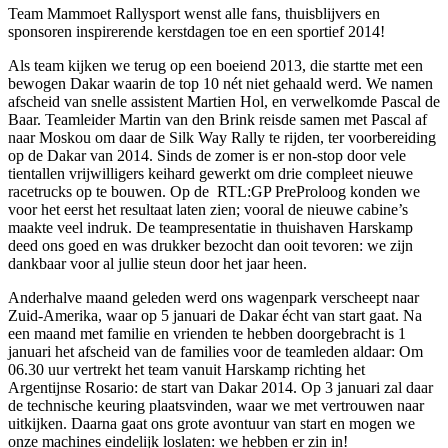
Team Mammoet Rallysport wenst alle fans, thuisblijvers en
sponsoren inspirerende kerstdagen toe en een sportief 2014!
Als team kijken we terug op een boeiend 2013, die startte met een
bewogen Dakar waarin de top 10 nét niet gehaald werd. We namen
afscheid van snelle assistent Martien Hol, en verwelkomde Pascal de
Baar. Teamleider Martin van den Brink reisde samen met Pascal af
naar Moskou om daar de Silk Way Rally te rijden, ter voorbereiding
op de Dakar van 2014. Sinds de zomer is er non-stop door vele
tientallen vrijwilligers keihard gewerkt om drie compleet nieuwe
racetrucks op te bouwen. Op de RTL:GP PreProloog konden we
voor het eerst het resultaat laten zien; vooral de nieuwe cabine’s
maakte veel indruk. De teampresentatie in thuishaven Harskamp
deed ons goed en was drukker bezocht dan ooit tevoren: we zijn
dankbaar voor al jullie steun door het jaar heen.
Anderhalve maand geleden werd ons wagenpark verscheept naar
Zuid-Amerika, waar op 5 januari de Dakar écht van start gaat. Na
een maand met familie en vrienden te hebben doorgebracht is 1
januari het afscheid van de families voor de teamleden aldaar: Om
06.30 uur vertrekt het team vanuit Harskamp richting het
Argentijnse Rosario: de start van Dakar 2014. Op 3 januari zal daar
de technische keuring plaatsvinden, waar we met vertrouwen naar
uitkijken. Daarna gaat ons grote avontuur van start en mogen we
onze machines eindelijk loslaten: we hebben er zin in!