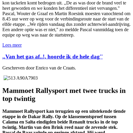
kon tackelen komt bedrogen uit. ,,De as was door de brand veel te
heet geworden en we konden het differentieel niet vervangen.''
Pascal, Wouter de Graaf en Martin Roesink moesten vanochtend om
8.45 uur weer op weg voor de verbindingsroute naar de start van de
elfde etappe. ,,We rijden vandaag dus zonder achterwiel-aandrijving.
Een andere optie was er niet,'' zo meldde Pascal vanmiddag toen de
equipe op weg was naar de startstreep.
Lees meer
,,Van het gas af..!, hoorde ik de hele dag''
Geschreven door Enrico van de Craats.
Mammoet Rallysport met twee trucks in
top twintig
Mammoet Rallysport kan terugzien op een uitstekende tiende
etappe in de Dakar Rally. Op de klassementsproef tussen
Calama en Salta eindigden beide Renault trucks in de top
twintig. Martin van den Brink reed naar de zevende stek.
Pascal de Baar volgde op geringe afstand. Hij werd