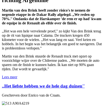
richting Argentinië
Martin van den Brink heeft zonder risico's te nemen de
negende etappe in de Dakar Rally afgelegd. ,,We reden op
70%.'' Ondanks dat de Harskamper 'de rem er op had' kwam
de equipe in de Renault als elfde over de finish.
,,Het was een hele vervelende proef,'' zo kijkt Van den Brink terug
op de rit van Iquique naar Calama. De truckers kregen 450
kilometer voor de wielen. ,,Het was lang en saai. Veel keien en
hobbels. In het begin was het belangrijk om goed te navigeren. Dat
is probleemloos verlopen.''
Martin van den Brink stuurde de Renault truck met opzet op
voorzichtige wijze over de Chileense paden. ,,We moeten de auto
sparen om de finish te kunnen halen. Ik kan niet op 90% gaan
rijden. Dat wordt te gevaarlijk.''
Lees meer
,,Het liefste hebben we de hele dag duinen''
Geschreven door Enrico van de Craats.