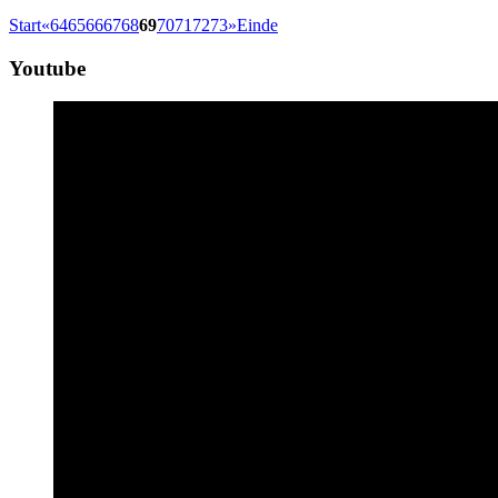
Start
«
64
65
66
67
68
69
70
71
72
73
»
Einde
Youtube