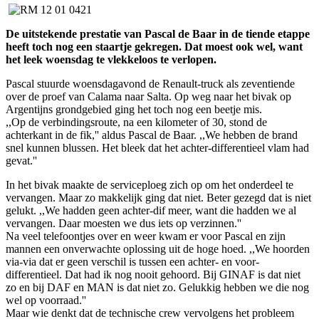
De uitstekende prestatie van Pascal de Baar in de tiende etappe
heeft toch nog een staartje gekregen. Dat moest ook wel, want
het leek woensdag te vlekkeloos te verlopen.
Pascal stuurde woensdagavond de Renault-truck als zeventiende
over de proef van Calama naar Salta. Op weg naar het bivak op
Argentijns grondgebied ging het toch nog een beetje mis.
,,Op de verbindingsroute, na een kilometer of 30, stond de
achterkant in de fik,'' aldus Pascal de Baar. ,,We hebben de brand
snel kunnen blussen. Het bleek dat het achter-differentieel vlam had
gevat.''
In het bivak maakte de serviceploeg zich op om het onderdeel te
vervangen. Maar zo makkelijk ging dat niet. Beter gezegd dat is niet
gelukt. ,,We hadden geen achter-dif meer, want die hadden we al
vervangen. Daar moesten we dus iets op verzinnen.''
Na veel telefoontjes over en weer kwam er voor Pascal en zijn
mannen een onverwachte oplossing uit de hoge hoed. ,,We hoorden
via-via dat er geen verschil is tussen een achter- en voor-
differentieel. Dat had ik nog nooit gehoord. Bij GINAF is dat niet
zo en bij DAF en MAN is dat niet zo. Gelukkig hebben we die nog
wel op voorraad.''
Maar wie denkt dat de technische crew vervolgens het probleem