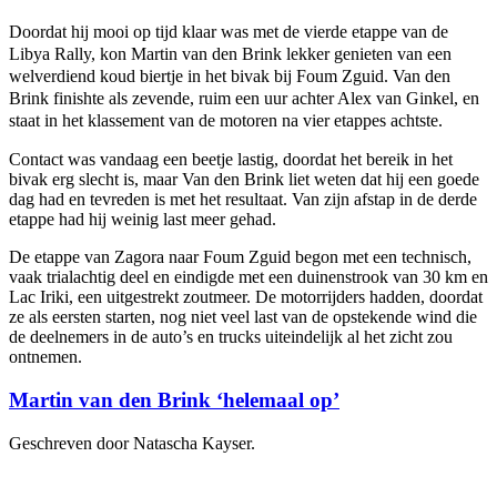
Doordat hij mooi op tijd klaar was met de vierde etappe van de
Libya Rally, kon Martin van den Brink lekker genieten van een
welverdiend koud biertje in het bivak bij Foum Zguid. Van den
Brink finishte als zevende, ruim een uur achter Alex van Ginkel, en
staat in het klassement van de motoren na vier etappes achtste.
Contact was vandaag een beetje lastig, doordat het bereik in het
bivak erg slecht is, maar Van den Brink liet weten dat hij een goede
dag had en tevreden is met het resultaat. Van zijn afstap in de derde
etappe had hij weinig last meer gehad.
De etappe van Zagora naar Foum Zguid begon met een technisch,
vaak trialachtig deel en eindigde met een duinenstrook van 30 km en
Lac Iriki, een uitgestrekt zoutmeer. De motorrijders hadden, doordat
ze als eersten starten, nog niet veel last van de opstekende wind die
de deelnemers in de auto’s en trucks uiteindelijk al het zicht zou
ontnemen.
Martin van den Brink ‘helemaal op’
Geschreven door Natascha Kayser.