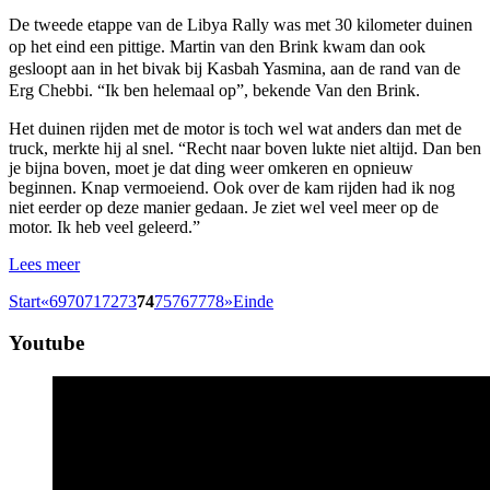
De tweede etappe van de Libya Rally was met 30 kilometer duinen
op het eind een pittige. Martin van den Brink kwam dan ook
gesloopt aan in het bivak bij Kasbah Yasmina, aan de rand van de
Erg Chebbi. “Ik ben helemaal op”, bekende Van den Brink.
Het duinen rijden met de motor is toch wel wat anders dan met de
truck, merkte hij al snel. “Recht naar boven lukte niet altijd. Dan ben
je bijna boven, moet je dat ding weer omkeren en opnieuw
beginnen. Knap vermoeiend. Ook over de kam rijden had ik nog
niet eerder op deze manier gedaan. Je ziet wel veel meer op de
motor. Ik heb veel geleerd.”
Lees meer
Start
«
69
70
71
72
73
74
75
76
77
78
»
Einde
Youtube