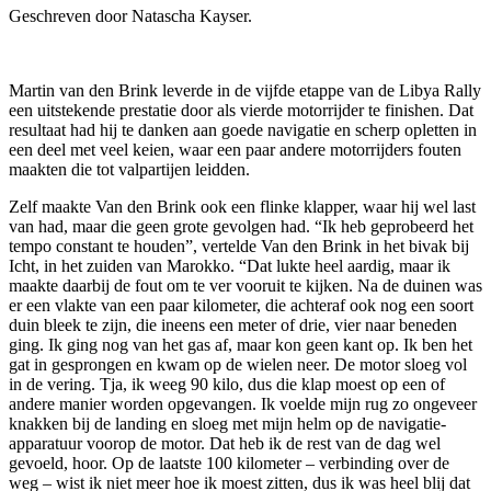
Geschreven door Natascha Kayser.
Martin van den Brink leverde in de vijfde etappe van de Libya Rally
een uitstekende prestatie door als vierde motorrijder te finishen. Dat
resultaat had hij te danken aan goede navigatie en scherp opletten in
een deel met veel keien, waar een paar andere motorrijders fouten
maakten die tot valpartijen leidden.
Zelf maakte Van den Brink ook een flinke klapper, waar hij wel last
van had, maar die geen grote gevolgen had. “Ik heb geprobeerd het
tempo constant te houden”, vertelde Van den Brink in het bivak bij
Icht, in het zuiden van Marokko. “Dat lukte heel aardig, maar ik
maakte daarbij de fout om te ver vooruit te kijken. Na de duinen was
er een vlakte van een paar kilometer, die achteraf ook nog een soort
duin bleek te zijn, die ineens een meter of drie, vier naar beneden
ging. Ik ging nog van het gas af, maar kon geen kant op. Ik ben het
gat in gesprongen en kwam op de wielen neer. De motor sloeg vol
in de vering. Tja, ik weeg 90 kilo, dus die klap moest op een of
andere manier worden opgevangen. Ik voelde mijn rug zo ongeveer
knakken bij de landing en sloeg met mijn helm op de navigatie-
apparatuur voorop de motor. Dat heb ik de rest van de dag wel
gevoeld, hoor. Op de laatste 100 kilometer – verbinding over de
weg – wist ik niet meer hoe ik moest zitten, dus ik was heel blij dat