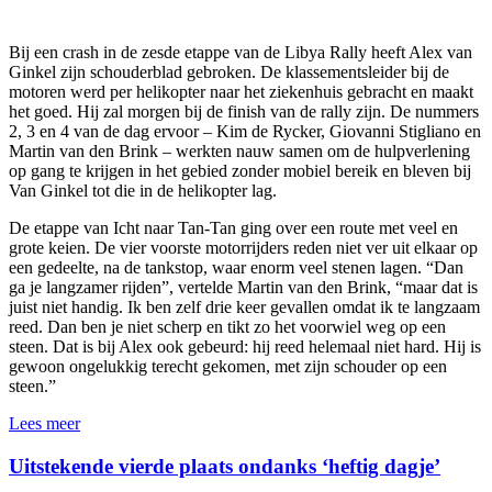
Bij een crash in de zesde etappe van de Libya Rally heeft Alex van
Ginkel zijn schouderblad gebroken. De klassementsleider bij de
motoren werd per helikopter naar het ziekenhuis gebracht en maakt
het goed. Hij zal morgen bij de finish van de rally zijn. De nummers
2, 3 en 4 van de dag ervoor – Kim de Rycker, Giovanni Stigliano en
Martin van den Brink – werkten nauw samen om de hulpverlening
op gang te krijgen in het gebied zonder mobiel bereik en bleven bij
Van Ginkel tot die in de helikopter lag.
De etappe van Icht naar Tan-Tan ging over een route met veel en
grote keien. De vier voorste motorrijders reden niet ver uit elkaar op
een gedeelte, na de tankstop, waar enorm veel stenen lagen. “Dan
ga je langzamer rijden”, vertelde Martin van den Brink, “maar dat is
juist niet handig. Ik ben zelf drie keer gevallen omdat ik te langzaam
reed. Dan ben je niet scherp en tikt zo het voorwiel weg op een
steen. Dat is bij Alex ook gebeurd: hij reed helemaal niet hard. Hij is
gewoon ongelukkig terecht gekomen, met zijn schouder op een
steen.”
Lees meer
Uitstekende vierde plaats ondanks ‘heftig dagje’