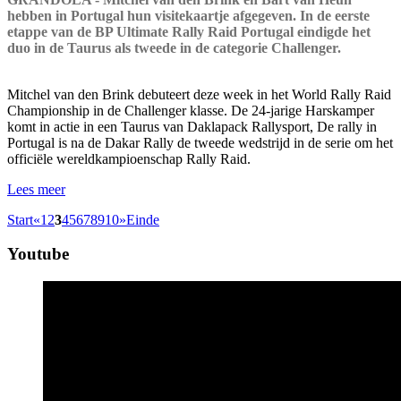
hebben in Portugal hun visitekaartje afgegeven. In de eerste
etappe van de BP Ultimate Rally Raid Portugal eindigde het
duo in de Taurus als tweede in de categorie Challenger.
Mitchel van den Brink debuteert deze week in het World Rally Raid
Championship in de Challenger klasse. De 24-jarige Harskamper
komt in actie in een Taurus van Daklapack Rallysport, De rally in
Portugal is na de Dakar Rally de tweede wedstrijd in de serie om het
officiële wereldkampioenschap Rally Raid.
Lees meer
Start
«
1
2
3
4
5
6
7
8
9
10
»
Einde
Youtube