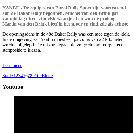
YANBU - De equipes van Eurol Rally Sport zijn voortvarend
aan de Dakar Rally begonnen. Mitchel van den Brink gaf
vanmiddag direct zijn visitekaartje af en won de proloog.
Martin van den Brink bleef in het spoor en eindigde als achtste.
De openingsdans in de 48e Dakar Rally was een race tegen de klok.
In de omgeving van Yanbu moest een parcours van 22 kilometer
worden afgelegd. De uitslag bepaalt de volgorde om morgen een
startpositie te kiezen.
Lees meer
Start
«
1
2
3
4
5
6
7
8
9
10
»
Einde
Youtube