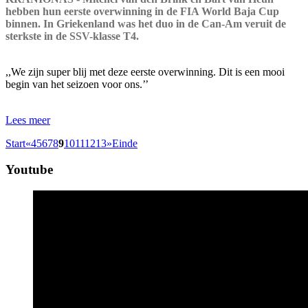
hebben hun eerste overwinning in de FIA World Baja Cup
binnen. In Griekenland was het duo in de Can-Am veruit de
sterkste in de SSV-klasse T4.
,,We zijn super blij met deze eerste overwinning. Dit is een mooi
begin van het seizoen voor ons.’’
Lees meer
Start
«
4
5
6
7
8
9
10
11
12
13
»
Einde
Youtube