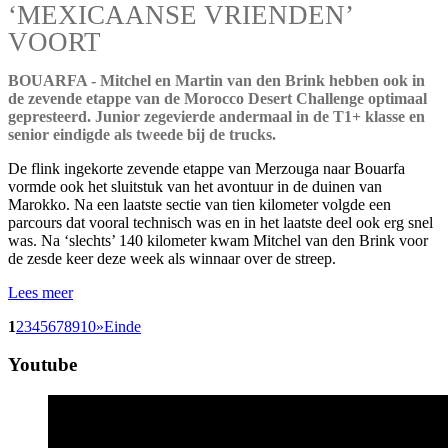
‘MEXICAANSE VRIENDEN’
VOORT
BOUARFA - Mitchel en Martin van den Brink hebben ook in
de zevende etappe van de Morocco Desert Challenge optimaal
gepresteerd. Junior zegevierde andermaal in de T1+ klasse en
senior eindigde als tweede bij de trucks.
De flink ingekorte zevende etappe van Merzouga naar Bouarfa
vormde ook het sluitstuk van het avontuur in de duinen van
Marokko. Na een laatste sectie van tien kilometer volgde een
parcours dat vooral technisch was en in het laatste deel ook erg snel
was. Na ‘slechts’ 140 kilometer kwam Mitchel van den Brink voor
de zesde keer deze week als winnaar over de streep.
Lees meer
1
2
3
4
5
6
7
8
9
10
»
Einde
Youtube