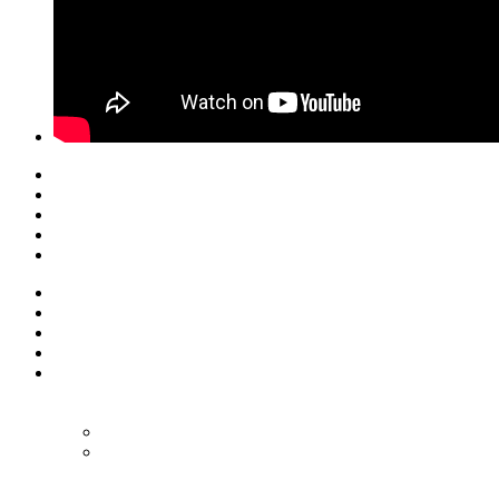
© Eurol Rallysport