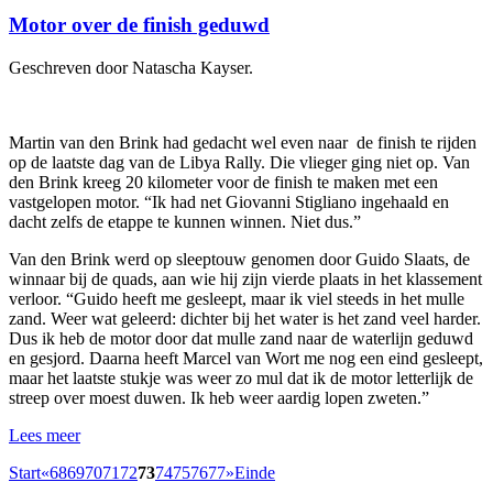
Motor over de finish geduwd
Geschreven door Natascha Kayser.
Martin van den Brink had gedacht wel even naar de finish te rijden
op de laatste dag van de Libya Rally. Die vlieger ging niet op. Van
den Brink kreeg 20 kilometer voor de finish te maken met een
vastgelopen motor. “Ik had net Giovanni Stigliano ingehaald en
dacht zelfs de etappe te kunnen winnen. Niet dus.”
Van den Brink werd op sleeptouw genomen door Guido Slaats, de
winnaar bij de quads, aan wie hij zijn vierde plaats in het klassement
verloor. “Guido heeft me gesleept, maar ik viel steeds in het mulle
zand. Weer wat geleerd: dichter bij het water is het zand veel harder.
Dus ik heb de motor door dat mulle zand naar de waterlijn geduwd
en gesjord. Daarna heeft Marcel van Wort me nog een eind gesleept,
maar het laatste stukje was weer zo mul dat ik de motor letterlijk de
streep over moest duwen. Ik heb weer aardig lopen zweten.”
Lees meer
Start
«
68
69
70
71
72
73
74
75
76
77
»
Einde