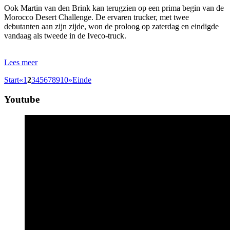
Ook Martin van den Brink kan terugzien op een prima begin van de
Morocco Desert Challenge. De ervaren trucker, met twee
debutanten aan zijn zijde, won de proloog op zaterdag en eindigde
vandaag als tweede in de Iveco-truck.
Lees meer
Start
«
1
2
3
4
5
6
7
8
9
10
»
Einde
Youtube