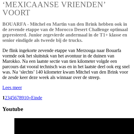
‘MEXICAANSE VRIENDEN’
VOORT
BOUARFA - Mitchel en Martin van den Brink hebben ook in
de zevende etappe van de Morocco Desert Challenge optimaal
gepresteerd. Junior zegevierde andermaal in de T1+ klasse en
senior eindigde als tweede bij de trucks.
De flink ingekorte zevende etappe van Merzouga naar Bouarfa
vormde ook het sluitstuk van het avontuur in de duinen van
Marokko. Na een laatste sectie van tien kilometer volgde een
parcours dat vooral technisch was en in het laatste deel ook erg snel
was. Na ‘slechts’ 140 kilometer kwam Mitchel van den Brink voor
de zesde keer deze week als winnaar over de streep.
Lees meer
1
2
3
4
5
6
7
8
9
10
»
Einde
Youtube