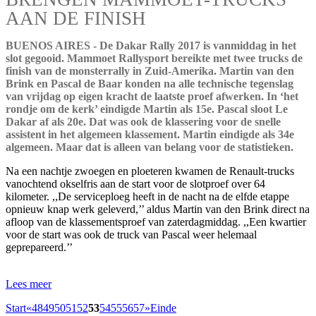
AAN DE FINISH
BUENOS AIRES - De Dakar Rally 2017 is vanmiddag in het
slot gegooid. Mammoet Rallysport bereikte met twee trucks de
finish van de monsterrally in Zuid-Amerika. Martin van den
Brink en Pascal de Baar konden na alle technische tegenslag
van vrijdag op eigen kracht de laatste proef afwerken. In ‘het
rondje om de kerk’ eindigde Martin als 15e. Pascal sloot Le
Dakar af als 20e. Dat was ook de klassering voor de snelle
assistent in het algemeen klassement. Martin eindigde als 34e
algemeen. Maar dat is alleen van belang voor de statistieken.
Na een nachtje zwoegen en ploeteren kwamen de Renault-trucks
vanochtend okselfris aan de start voor de slotproef over 64
kilometer. ,,De serviceploeg heeft in de nacht na de elfde etappe
opnieuw knap werk geleverd,’’ aldus Martin van den Brink direct na
afloop van de klassementsproef van zaterdagmiddag. ,,Een kwartier
voor de start was ook de truck van Pascal weer helemaal
geprepareerd.’’
Lees meer
Start
«
48
49
50
51
52
53
54
55
56
57
»
Einde