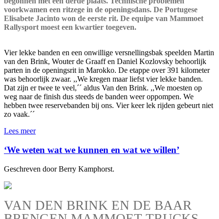
begonnen met een derde plaats. Technische problemen
voorkwamen een ritzege in de openingsdans. De Portugese
Elisabete Jacinto won de eerste rit. De equipe van Mammoet
Rallysport moest een kwartier toegeven.
Vier lekke banden en een onwillige versnellingsbak speelden Martin
van den Brink, Wouter de Graaff en Daniel Kozlovsky behoorlijk
parten in de openingsrit in Marokko. De etappe over 391 kilometer
was behoorlijk zwaar. ,,We kregen maar liefst vier lekke banden.
Dat zijn er twee te veel,´´ aldus Van den Brink. ,,We moesten op
weg naar de finish dus steeds de banden weer oppompen. We
hebben twee reservebanden bij ons. Vier keer lek rijden gebeurt niet
zo vaak.´´
Lees meer
‘We weten wat we kunnen en wat we willen’
Geschreven door Berry Kamphorst.
VAN DEN BRINK EN DE BAAR
BRENGEN MAMMOET-TRUCKS