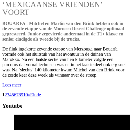
‘MEXICAANSE VRIENDEN’
VOORT
BOUARFA - Mitchel en Martin van den Brink hebben ook in
de zevende etappe van de Morocco Desert Challenge optimaal
gepresteerd. Junior zegevierde andermaal in de T1+ klasse en
senior eindigde als tweede bij de trucks.
De flink ingekorte zevende etappe van Merzouga naar Bouarfa
vormde ook het sluitstuk van het avontuur in de duinen van
Marokko. Na een laatste sectie van tien kilometer volgde een
parcours dat vooral technisch was en in het laatste deel ook erg snel
was. Na ‘slechts’ 140 kilometer kwam Mitchel van den Brink voor
de zesde keer deze week als winnaar over de streep.
Lees meer
1
2
3
4
5
6
7
8
9
10
»
Einde
Youtube