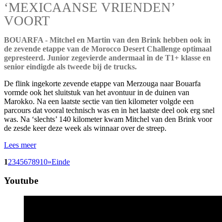
‘MEXICAANSE VRIENDEN’
VOORT
BOUARFA - Mitchel en Martin van den Brink hebben ook in
de zevende etappe van de Morocco Desert Challenge optimaal
gepresteerd. Junior zegevierde andermaal in de T1+ klasse en
senior eindigde als tweede bij de trucks.
De flink ingekorte zevende etappe van Merzouga naar Bouarfa
vormde ook het sluitstuk van het avontuur in de duinen van
Marokko. Na een laatste sectie van tien kilometer volgde een
parcours dat vooral technisch was en in het laatste deel ook erg snel
was. Na ‘slechts’ 140 kilometer kwam Mitchel van den Brink voor
de zesde keer deze week als winnaar over de streep.
Lees meer
1
2
3
4
5
6
7
8
9
10
»
Einde
Youtube