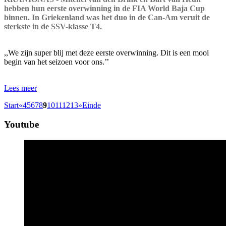
hebben hun eerste overwinning in de FIA World Baja Cup
binnen. In Griekenland was het duo in de Can-Am veruit de
sterkste in de SSV-klasse T4.
,,We zijn super blij met deze eerste overwinning. Dit is een mooi
begin van het seizoen voor ons.’’
Lees meer
Start
«
4
5
6
7
8
9
10
11
12
13
»
Einde
Youtube