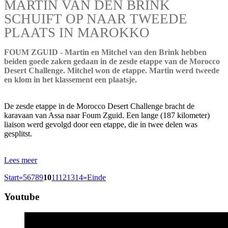
MARTIN VAN DEN BRINK
SCHUIFT OP NAAR TWEEDE
PLAATS IN MAROKKO
FOUM ZGUID - Martin en Mitchel van den Brink hebben
beiden goede zaken gedaan in de zesde etappe van de Morocco
Desert Challenge. Mitchel won de etappe. Martin werd tweede
en klom in het klassement een plaatsje.
De zesde etappe in de Morocco Desert Challenge bracht de
karavaan van Assa naar Foum Zguid. Een lange (187 kilometer)
liaison werd gevolgd door een etappe, die in twee delen was
gesplitst.
Lees meer
Start
«
5
6
7
8
9
10
11
12
13
14
»
Einde
Youtube