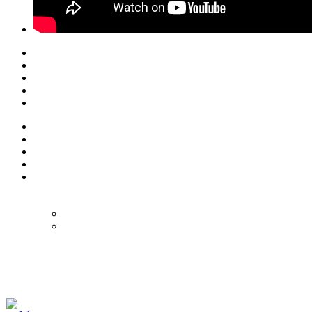
© Eurol Rallysport
Alle rechten
voorbehouden