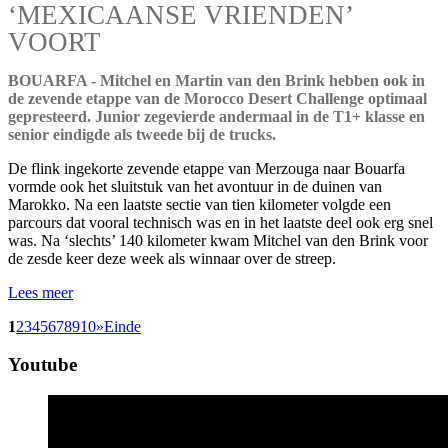
‘MEXICAANSE VRIENDEN’
VOORT
BOUARFA - Mitchel en Martin van den Brink hebben ook in
de zevende etappe van de Morocco Desert Challenge optimaal
gepresteerd. Junior zegevierde andermaal in de T1+ klasse en
senior eindigde als tweede bij de trucks.
De flink ingekorte zevende etappe van Merzouga naar Bouarfa
vormde ook het sluitstuk van het avontuur in de duinen van
Marokko. Na een laatste sectie van tien kilometer volgde een
parcours dat vooral technisch was en in het laatste deel ook erg snel
was. Na ‘slechts’ 140 kilometer kwam Mitchel van den Brink voor
de zesde keer deze week als winnaar over de streep.
Lees meer
1
2
3
4
5
6
7
8
9
10
»
Einde
Youtube