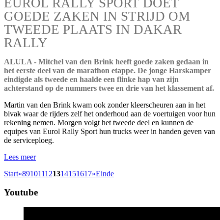
EUROL RALLY SPORT DOET
GOEDE ZAKEN IN STRIJD OM
TWEEDE PLAATS IN DAKAR
RALLY
ALULA - Mitchel van den Brink heeft goede zaken gedaan in
het eerste deel van de marathon etappe. De jonge Harskamper
eindigde als tweede en haalde een flinke hap van zijn
achterstand op de nummers twee en drie van het klassement af.
Martin van den Brink kwam ook zonder kleerscheuren aan in het
bivak waar de rijders zelf het onderhoud aan de voertuigen voor hun
rekening nemen. Morgen volgt het tweede deel en kunnen de
equipes van Eurol Rally Sport hun trucks weer in handen geven van
de serviceploeg.
Lees meer
Start
«
8
9
10
11
12
13
14
15
16
17
»
Einde
Youtube