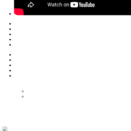
© Eurol Rallysport
Alle rechten
voorbehouden