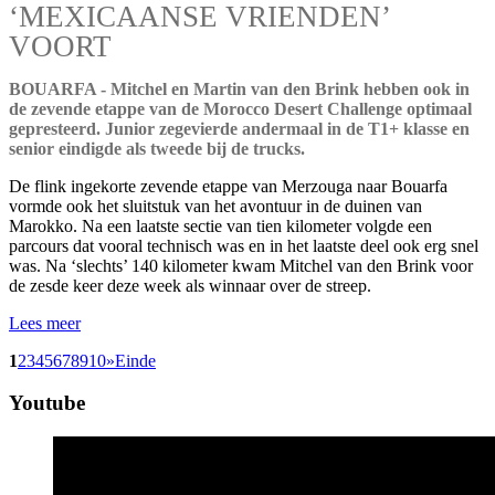
‘MEXICAANSE VRIENDEN’
VOORT
BOUARFA - Mitchel en Martin van den Brink hebben ook in
de zevende etappe van de Morocco Desert Challenge optimaal
gepresteerd. Junior zegevierde andermaal in de T1+ klasse en
senior eindigde als tweede bij de trucks.
De flink ingekorte zevende etappe van Merzouga naar Bouarfa
vormde ook het sluitstuk van het avontuur in de duinen van
Marokko. Na een laatste sectie van tien kilometer volgde een
parcours dat vooral technisch was en in het laatste deel ook erg snel
was. Na ‘slechts’ 140 kilometer kwam Mitchel van den Brink voor
de zesde keer deze week als winnaar over de streep.
Lees meer
1
2
3
4
5
6
7
8
9
10
»
Einde
Youtube