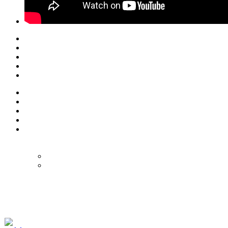
© Eurol Rallysport
Alle rechten
voorbehouden