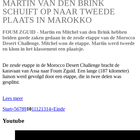
MARTIN VAN DEN BRINK
SCHUIFT OP NAAR TWEEDE
PLAATS IN MAROKKO
FOUM ZGUID - Martin en Mitchel van den Brink hebben
beiden goede zaken gedaan in de zesde etappe van de Morocco
Desert Challenge. Mitchel won de etappe. Martin werd tweede
en klom in het klassement een plaatsje.
De zesde etappe in de Morocco Desert Challenge bracht de
karavaan van Assa naar Foum Zguid. Een lange (187 kilometer)
liaison werd gevolgd door een etappe, die in twee delen was
gesplitst.
Lees meer
Start
«
5
6
7
8
9
10
11
12
13
14
»
Einde
Youtube