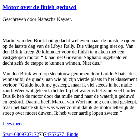
Motor over de finish geduwd
Geschreven door Natascha Kayser.
Martin van den Brink had gedacht wel even naar de finish te rijden
op de laatste dag van de Libya Rally. Die vlieger ging niet op. Van
den Brink kreeg 20 kilometer voor de finish te maken met een
vastgelopen motor. “Ik had net Giovanni Stigliano ingehaald en
dacht zelfs de etappe te kunnen winnen. Niet dus.”
Van den Brink werd op sleeptouw genomen door Guido Slaats, de
winnaar bij de quads, aan wie hij zijn vierde plaats in het klassement
verloor. “Guido heeft me gesleept, maar ik viel steeds in het mulle
zand. Weer wat geleerd: dichter bij het water is het zand veel harder.
Dus ik heb de motor door dat mulle zand naar de waterlijn geduwd
en gesjord. Daarna heeft Marcel van Wort me nog een eind gesleept,
maar het laatste stukje was weer zo mul dat ik de motor letterlijk de
streep over moest duwen. Ik heb weer aardig lopen zweten.”
Lees meer
Start
«
68
69
70
71
72
73
74
75
76
77
»
Einde