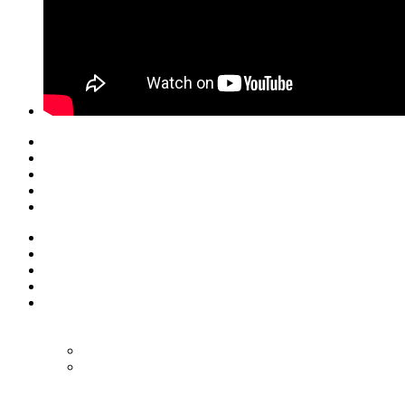
© Eurol Rallysport