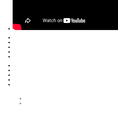
© Eurol Rallysport