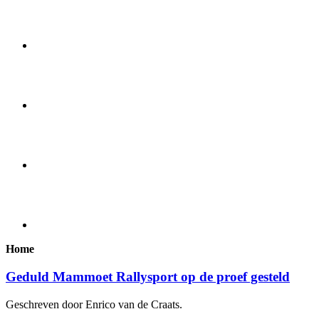
Home
Geduld Mammoet Rallysport op de proef gesteld
Geschreven door Enrico van de Craats.