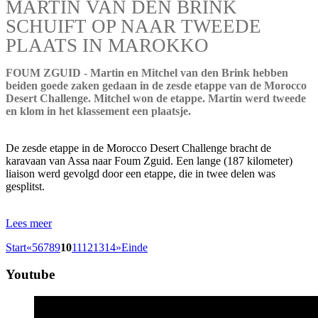
MARTIN VAN DEN BRINK
SCHUIFT OP NAAR TWEEDE
PLAATS IN MAROKKO
FOUM ZGUID - Martin en Mitchel van den Brink hebben
beiden goede zaken gedaan in de zesde etappe van de Morocco
Desert Challenge. Mitchel won de etappe. Martin werd tweede
en klom in het klassement een plaatsje.
De zesde etappe in de Morocco Desert Challenge bracht de
karavaan van Assa naar Foum Zguid. Een lange (187 kilometer)
liaison werd gevolgd door een etappe, die in twee delen was
gesplitst.
Lees meer
Start
«
5
6
7
8
9
10
11
12
13
14
»
Einde
Youtube