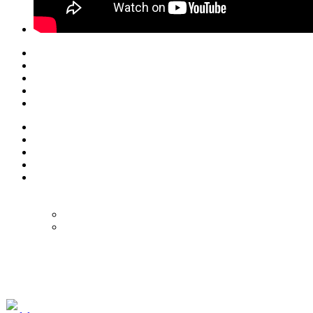
© Eurol Rallysport
Alle rechten
voorbehouden