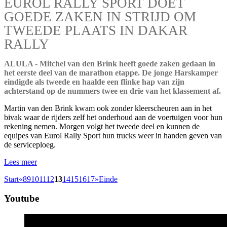
EUROL RALLY SPORT DOET
GOEDE ZAKEN IN STRIJD OM
TWEEDE PLAATS IN DAKAR
RALLY
ALULA - Mitchel van den Brink heeft goede zaken gedaan in
het eerste deel van de marathon etappe. De jonge Harskamper
eindigde als tweede en haalde een flinke hap van zijn
achterstand op de nummers twee en drie van het klassement af.
Martin van den Brink kwam ook zonder kleerscheuren aan in het
bivak waar de rijders zelf het onderhoud aan de voertuigen voor hun
rekening nemen. Morgen volgt het tweede deel en kunnen de
equipes van Eurol Rally Sport hun trucks weer in handen geven van
de serviceploeg.
Lees meer
Start
«
8
9
10
11
12
13
14
15
16
17
»
Einde
Youtube