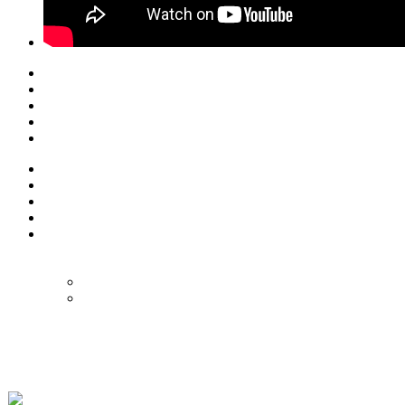
© Eurol Rallysport
Alle rechten
voorbehouden