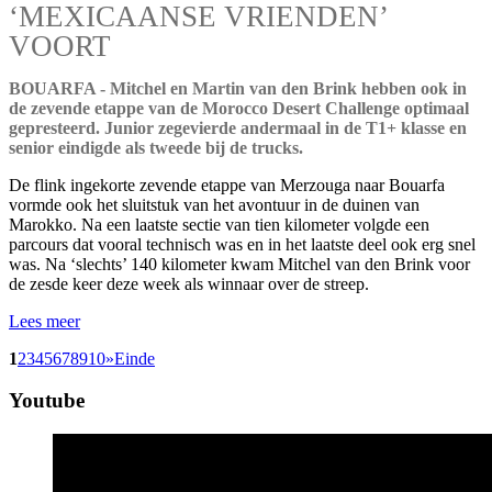
‘MEXICAANSE VRIENDEN’
VOORT
BOUARFA - Mitchel en Martin van den Brink hebben ook in
de zevende etappe van de Morocco Desert Challenge optimaal
gepresteerd. Junior zegevierde andermaal in de T1+ klasse en
senior eindigde als tweede bij de trucks.
De flink ingekorte zevende etappe van Merzouga naar Bouarfa
vormde ook het sluitstuk van het avontuur in de duinen van
Marokko. Na een laatste sectie van tien kilometer volgde een
parcours dat vooral technisch was en in het laatste deel ook erg snel
was. Na ‘slechts’ 140 kilometer kwam Mitchel van den Brink voor
de zesde keer deze week als winnaar over de streep.
Lees meer
1
2
3
4
5
6
7
8
9
10
»
Einde
Youtube