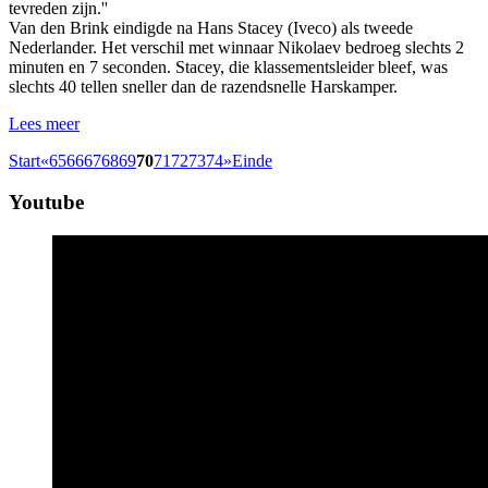
tevreden zijn.''
Van den Brink eindigde na Hans Stacey (Iveco) als tweede
Nederlander. Het verschil met winnaar Nikolaev bedroeg slechts 2
minuten en 7 seconden. Stacey, die klassementsleider bleef, was
slechts 40 tellen sneller dan de razendsnelle Harskamper.
Lees meer
Start
«
65
66
67
68
69
70
71
72
73
74
»
Einde
Youtube