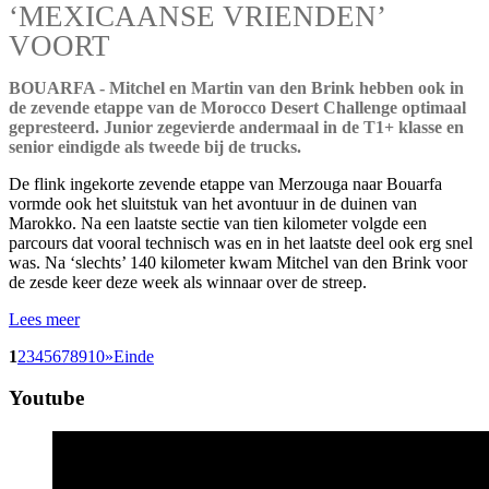
‘MEXICAANSE VRIENDEN’
VOORT
BOUARFA - Mitchel en Martin van den Brink hebben ook in
de zevende etappe van de Morocco Desert Challenge optimaal
gepresteerd. Junior zegevierde andermaal in de T1+ klasse en
senior eindigde als tweede bij de trucks.
De flink ingekorte zevende etappe van Merzouga naar Bouarfa
vormde ook het sluitstuk van het avontuur in de duinen van
Marokko. Na een laatste sectie van tien kilometer volgde een
parcours dat vooral technisch was en in het laatste deel ook erg snel
was. Na ‘slechts’ 140 kilometer kwam Mitchel van den Brink voor
de zesde keer deze week als winnaar over de streep.
Lees meer
1
2
3
4
5
6
7
8
9
10
»
Einde
Youtube